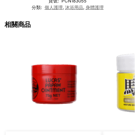
貨號:
PCN183055
分類:
個人護理
,
沐浴用品
,
身體護理
相關商品