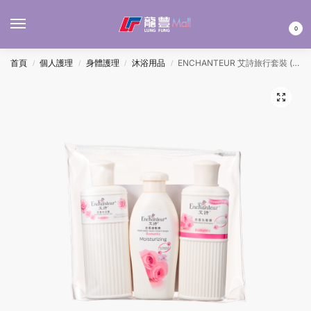
MENU
0
首頁
個人護理
身體護理
沐浴用品
ENCHANTEUR 艾詩旅行套裝 (洗護沐) 80MLx3’S
/
/
/
/