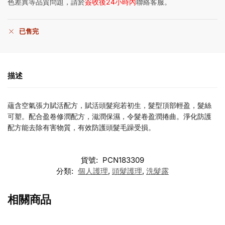
色差異等品質問題，請於
簽收後24小時內
聯絡客服。
已售完
描述
蘊含空氣張力賦活配方，賦活頭髮宛若初生，髮型頂部輕盈，髮絲
可塑。配合盈卷修潤配方，滋潤保濕，令髮卷盈潤捲曲。淨化防護
配方能去除有害物質，有效防護頭髮毛躁受損。
貨號:
PCN183309
分類:
個人護理
,
頭髮護理
,
洗髮露
相關商品