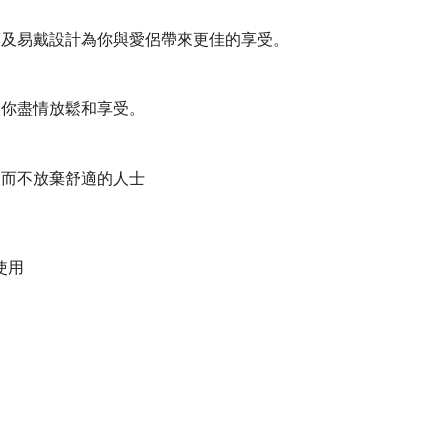
薄及易戴設計為你與愛侶帶來更佳的享受。
讓你盡情放鬆和享受。
證而不放棄舒適的人士
使用