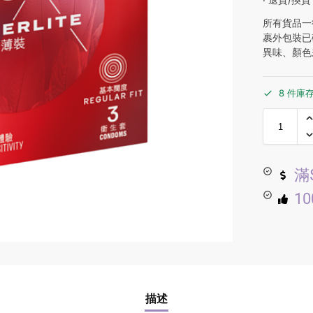
所有貨品一
裹外包裝已
異味、顏色
8 件庫
滿
1
描述