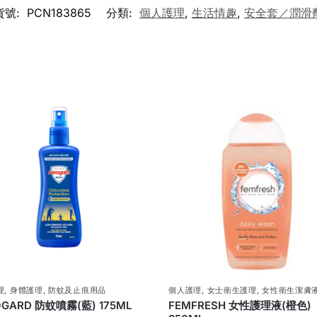
貨號:
PCN183865
分類:
個人護理
,
生活情趣
,
安全套／潤滑
理
,
身體護理
,
防蚊及止痕用品
個人護理
,
女士衛生護理
,
女性衛生潔膚
OGARD 防蚊噴霧(藍) 175ML
FEMFRESH 女性護理液(橙色)