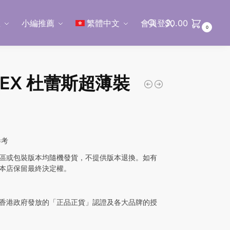
區
小編推薦
繁體中文
會員登入
$
0.00
0
搜尋
REX 杜蕾斯超薄裝
參考
區或包裝版本均隨機發貨，不提供版本退換。如有
本店保留最終決定權。
香港政府發放的「正品正貨」認證及各大品牌的授