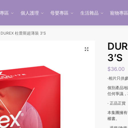
專區
個人護理
母嬰專區
生活雜品
寵物專
DUREX 杜蕾斯超薄裝 3’S
DU
3’S
$
36.00
‧相片只供
個別產品地
任何爭議，
‧ 正品正貨
本集團擁有
權書。
‧ 退貨/換貨