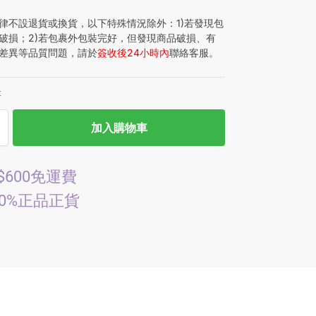
律不設退貨或換貨，以下特殊情況除外：1)若發現包
破損；2)若包裹外包裝完好，但發現商品破損、有
差異等品質問題，請於
簽收後24小時內
聯絡客服。
存
加入購物車
$600免運費
00%正品正貨