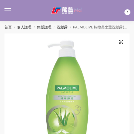
MENU
0
首頁
個人護理
頭髮護理
洗髮露
PALMOLIVE 棕欖美之選洗髮露(中 – 健康順滑) 620ML
/
/
/
/