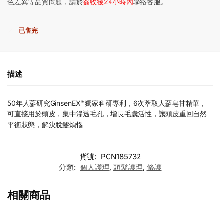
色差異等品質問題，請於
簽收後24小時內
聯絡客服。
已售完
描述
50年人蔘研究GinsenEX™獨家科研專利，6次萃取人蔘皂甘精華，
可直接用於頭皮，集中滲透毛孔，增長毛囊活性，讓頭皮重回自然
平衡狀態，解決脫髮煩惱
貨號:
PCN185732
分類:
個人護理
,
頭髮護理
,
修護
相關商品