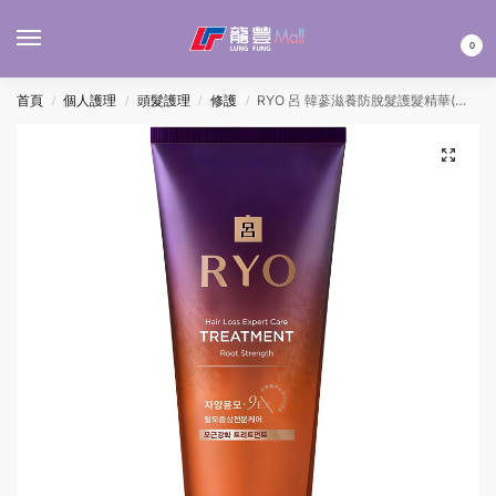
MENU
0
首頁
個人護理
頭髮護理
修護
RYO 呂 韓蔘滋養防脫髮護髮精華(深紫) 330ML
/
/
/
/