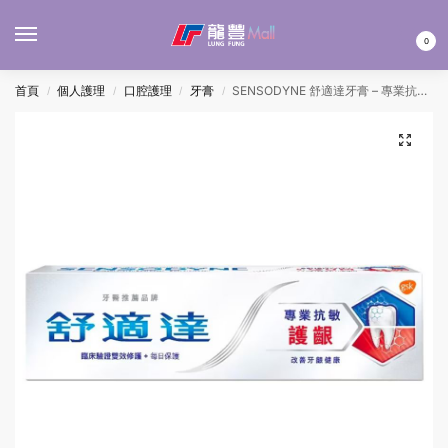
MENU
0
首頁
個人護理
口腔護理
牙膏
SENSODYNE 舒適達牙膏 – 專業抗敏護齦 100G
/
/
/
/