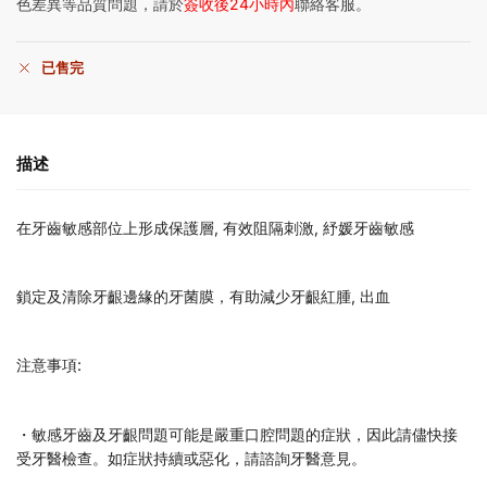
色差異等品質問題，請於
簽收後24小時內
聯絡客服。
已售完
描述
在牙齒敏感部位上形成保護層, 有效阻隔刺激, 紓媛牙齒敏感
鎖定及清除牙齦邊緣的牙菌膜，有助減少牙齦紅腫, 出血
注意事項:
・敏感牙齒及牙齦問題可能是嚴重口腔問題的症狀，因此請儘快接
受牙醫檢查。如症狀持續或惡化，請諮詢牙醫意見。