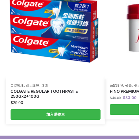
口腔護理
,
個人護理
,
牙膏
頭髮護理
,
修護
,
個
COLGATE REGULAR TOOTHPASTE
FINO PREMIU
250Gx2+100G
$
33.00
$
49.00
$
29.00
加入購物車