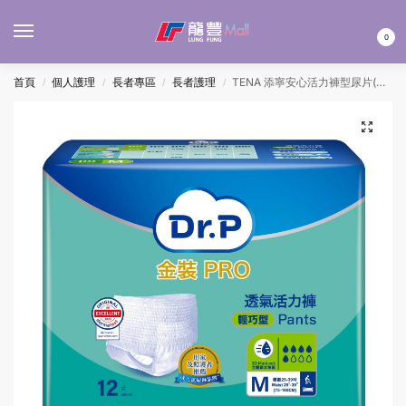
MENU
0
首頁
個人護理
長者專區
長者護理
TENA 添寧安心活力褲型尿片(輕巧型) – 中碼 12’S
/
/
/
/