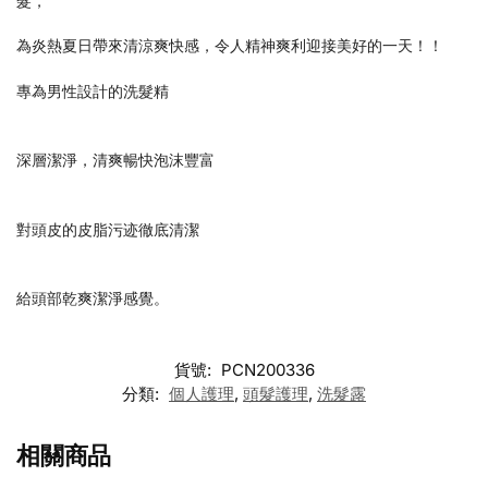
髮，
為炎熱夏日帶來清涼爽快感，令人精神爽利迎接美好的一天！！
專為男性設計的洗髮精
深層潔淨，清爽暢快泡沫豐富
對頭皮的皮脂污迹徹底清潔
給頭部乾爽潔淨感覺。
貨號:
PCN200336
分類:
個人護理
,
頭髮護理
,
洗髮露
相關商品