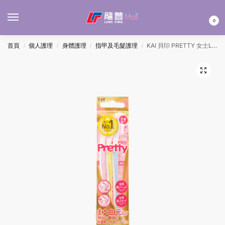
MENU
0
首頁
個人護理
身體護理
指甲及毛髮護理
KAI 貝印 PRETTY 女士L型面部細緻除毛剃刀 3’S
/
/
/
/