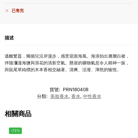
已售完
描述
逃離繁囂，獨個兒沿岸漫步，感受迎面海風。海浪拍出層層白裙，
伴隨瀰漫海鹽與浪花的清新空氣。懸崖的礦物氣息令人精神一振，
與鼠尾草純樸的木本香相交融著。清爽、活潑、渾然的愉悅。
貨號:
PRN180408
分類:
美妝香水
,
香水
,
中性香水
相關商品
-72%