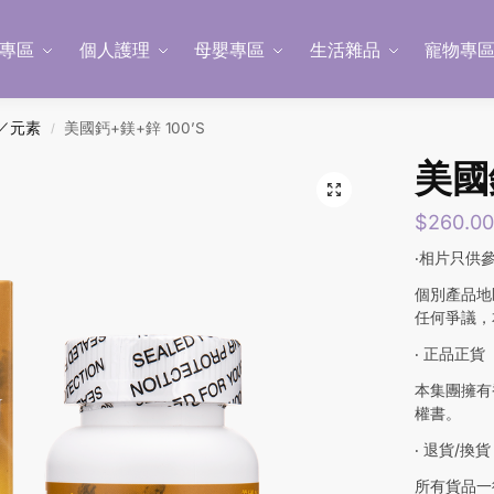
專區
個人護理
母嬰專區
生活雜品
寵物專
／元素
美國鈣+鎂+鋅 100’S
/
美國鈣
$
260.0
‧相片只供
個別產品地
任何爭議，
‧ 正品正貨
本集團擁有
權書。
‧ 退貨/換貨
所有貨品一