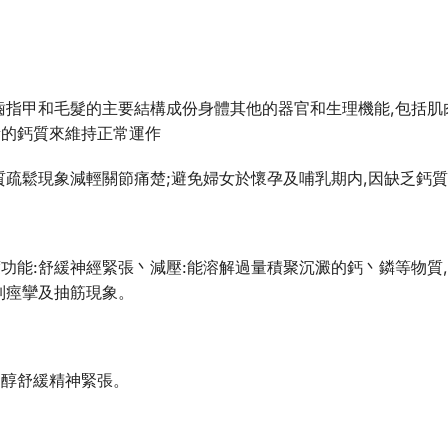
齒指甲和毛髮的主要結構成份身體其他的器官和生理機能,包括肌
量的鈣質來維持正常運作
質疏鬆現象減輕關節痛楚;避免婦女於懷孕及哺乳期内,因缺乏鈣
功能:舒緩神經緊張丶減壓:能溶解過量積聚沉澱的鈣丶鏻等物質
制痙攣及抽筋現象。
固醇舒緩精神緊張。