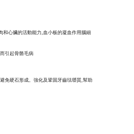
肉和心臟的活動能力,血小板的凝血作用腦細
質而引起骨骼毛病
,避免硬石形成。強化及鞏固牙齒琺瑯質,幫助