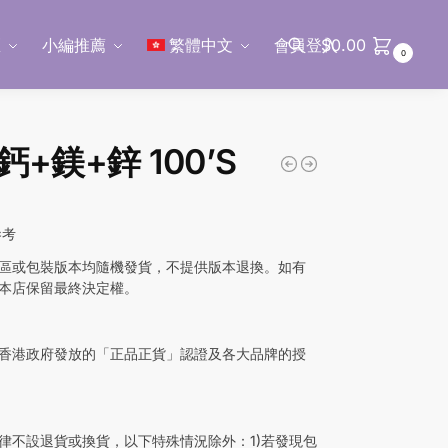
區
小編推薦
繁體中文
會員登入
$
0.00
0
搜尋
+鎂+鋅 100’S
0
參考
區或包裝版本均隨機發貨，不提供版本退換。如有
本店保留最終決定權。
香港政府發放的「正品正貨」認證及各大品牌的授
律不設退貨或換貨，以下特殊情況除外：1)若發現包