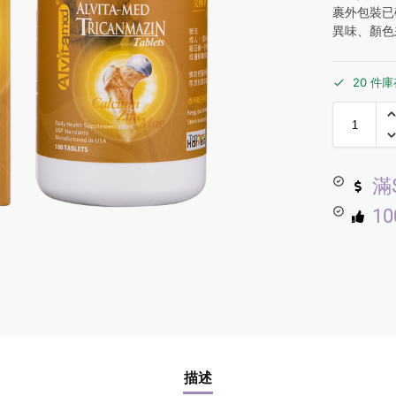
裹外包裝已
異味、顏色
20 件
滿
1
描述