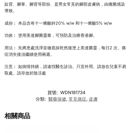
趾背、腳掌、腳背等部份、是男女常見的腳部皮膚病，由黴菌感染
導致。
成份︰ 本品含有十一烯酸鋅20% w/w 和十一烯酸5% w/w
功效︰ 塗用美達腳菌靈膏，可預防及治療香港腳。
用法︰ 先將患處洗淨並徹底抹乾然後塗上美達菌靈，每日2 次。痛
症消失後須繼續使用兩週。
注意︰ 如病情持續，請速找醫生診治。只宜外用。請放在兒童不易
取處。請存放於陰涼處
貨號:
WDN181734
分類:
醫藥保健
,
常見痛症
,
皮膚
相關商品