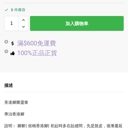
8 件庫存
加入購物車
滿$600免運費
100%正品正貨
描述
美達腳菌靈膏
專治香港腳
說明︰ 腳癬( 俗稱香港腳) 初起時多在趾縫間，先是脫皮，後漸蔓延