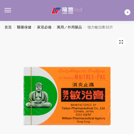
MENU
0
首頁
醫藥保健
家居必備
萬用／外用藥品
強力敏治膏32片
/
/
/
/