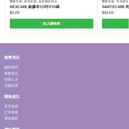
醫藥保健
,
家居必備
,
急救藥箱用品
醫藥保健
,
常見痛症
NEXCARE 紙膠布1/2吋X10碼
SANTECARE
$
5.00
$
62.00
加入購物車
龍豐資訊
關於我們
最新資訊
招聘人才
店鋪位置
購物資訊
新手指南
訂單追蹤
運送條款