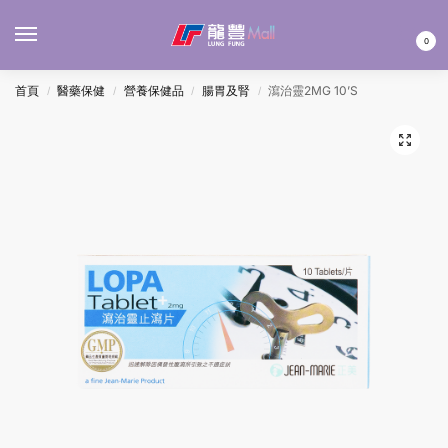
MENU
0
首頁
醫藥保健
營養保健品
腸胃及腎
瀉治靈2MG 10’S
/
/
/
/