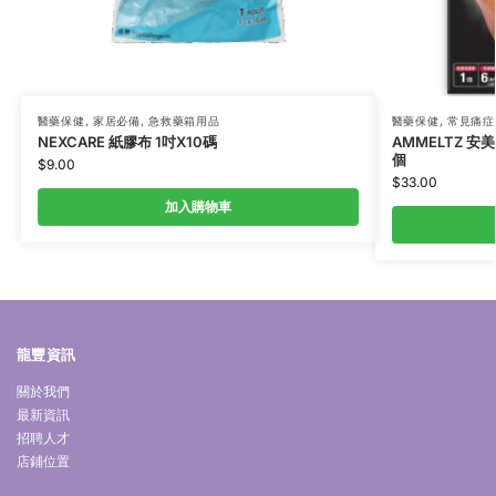
醫藥保健
,
家居必備
,
急救藥箱用品
醫藥保健
,
常見痛症
NEXCARE 紙膠布 1吋X10碼
AMMELTZ 安
個
$
9.00
$
33.00
加入購物車
龍豐資訊
關於我們
最新資訊
招聘人才
店鋪位置