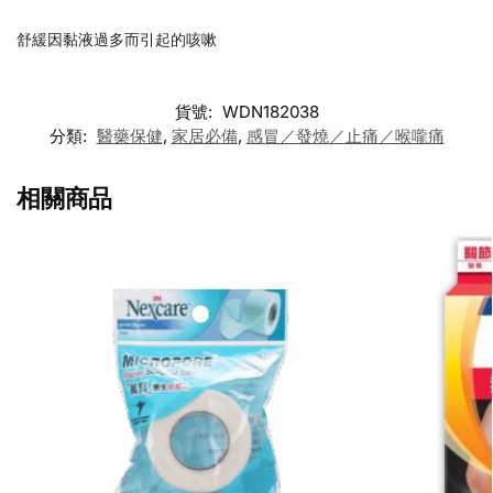
舒緩因黏液過多而引起的咳嗽
貨號:
WDN182038
分類:
醫藥保健
,
家居必備
,
感冒／發燒／止痛／喉嚨痛
相關商品