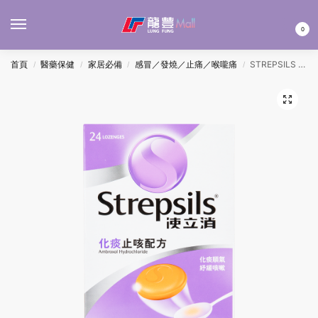
MENU
0
首頁
醫藥保健
家居必備
感冒／發燒／止痛／喉嚨痛
STREPSILS 使立消化痰止咳配方 24’S
/
/
/
/