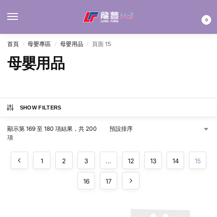
MENU
0
首頁
母嬰專區
母嬰用品
頁面 15
/
/
/
母嬰用品
SHOW FILTERS
顯示第 169 至 180 項結果，共 200
項
1
2
3
...
12
13
14
15
16
17