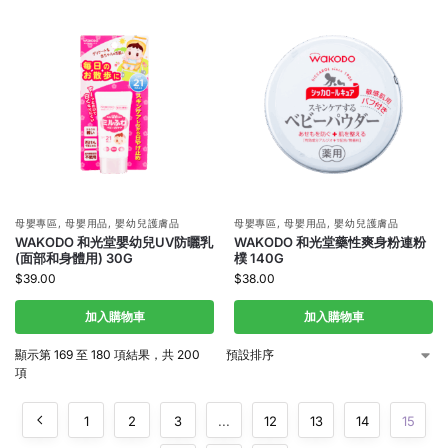
母嬰專區
,
母嬰用品
,
嬰幼兒護膚品
母嬰專區
,
母嬰用品
,
嬰幼兒護膚品
WAKODO 和光堂嬰幼兒UV防曬乳
WAKODO 和光堂藥性爽身粉連粉
(面部和身體用) 30G
樸 140G
$
39.00
$
38.00
加入購物車
加入購物車
顯示第 169 至 180 項結果，共 200
項
1
2
3
...
12
13
14
15