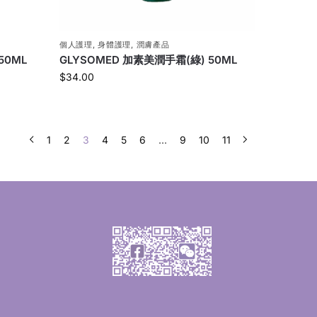
個人護理
,
身體護理
,
潤膚產品
50ML
GLYSOMED 加素美潤手霜(綠) 50ML
$
34.00
1
2
3
4
5
6
...
9
10
11