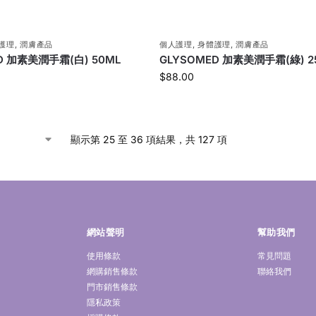
護理
,
潤膚產品
個人護理
,
身體護理
,
潤膚產品
D 加素美潤手霜(白) 50ML
GLYSOMED 加素美潤手霜(綠) 2
$
88.00
顯示第 25 至 36 項結果，共 127 項
網站聲明
幫助我們
使用條款
常見問題
網購銷售條款
聯絡我們
門市銷售條款
隱私政策