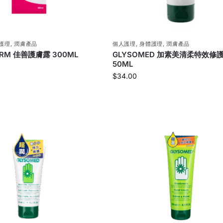
護理
,
潤膚產品
個人護理
,
身體護理
,
潤膚產品
ERM 佳善護膚露 300ML
GLYSOMED 加素美清柔特效修
50ML
$
34.00