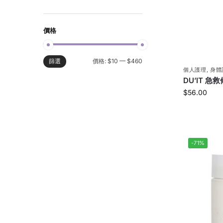
價格
價格:
$10
—
$460
篩選
個人護理
,
身體
DU’IT 急
$
56.00
-71%