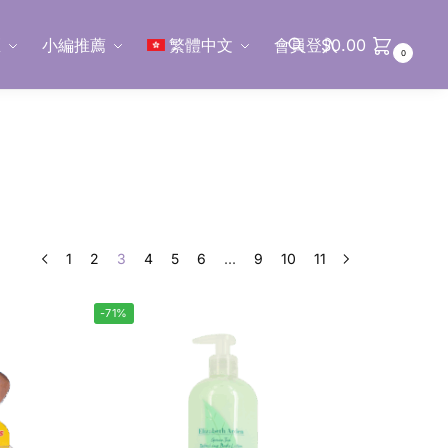
區
小編推薦
繁體中文
會員登入
$
0.00
0
搜尋
1
2
3
4
5
6
...
9
10
11
-71%