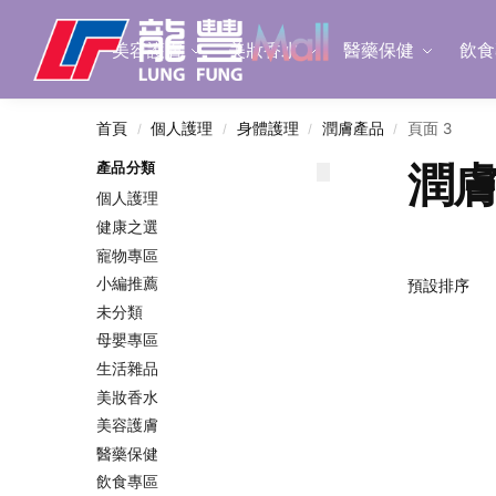
Search
美容護膚
美妝香水
醫藥保健
飲食
首頁
個人護理
身體護理
潤膚產品
頁面 3
/
/
/
/
潤
產品分類
個人護理
健康之選
寵物專區
小編推薦
未分類
母嬰專區
生活雜品
美妝香水
美容護膚
醫藥保健
飲食專區