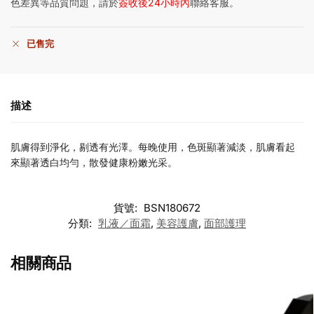
色差異等品質問題，請於
簽收後24小時內
聯絡客服。
已售完
描述
肌膚得到淨化，剔透有光澤。每晚使用，色斑顯著減淡，肌膚看起
來顯著透白均勻，散發健康粉嫩光采。
貨號:
BSN180672
分類:
乳液／面霜
,
美容護膚
,
面部護理
相關商品