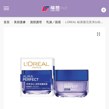
MENU
0
首頁
美容護膚
面部護理
乳液／面霜
LOREAL 歐萊雅完美淨白粉嫩透白修護晚霜 50ML
/
/
/
/