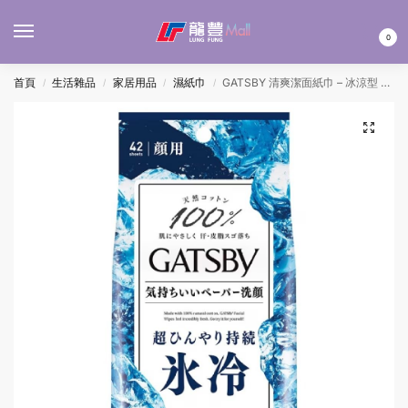
MENU
0
首頁
生活雜品
家居用品
濕紙巾
GATSBY 清爽潔面紙巾 – 冰涼型 42’S
/
/
/
/