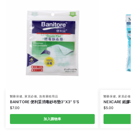
醫藥保健
,
家居必備
,
急救藥箱用品
醫藥保健
,
家居必備
BANITORE 便利妥消毒紗布墊3″X3″ 5’S
NEXCARE 紙膠
$
7.00
$
5.00
加入購物車