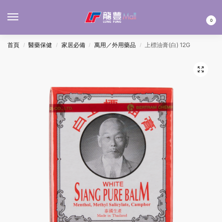
MENU
0
首頁
醫藥保健
家居必備
萬用／外用藥品
上標油膏(白) 12G
/
/
/
/