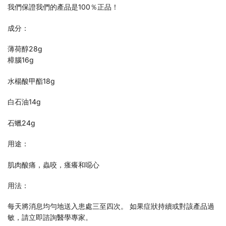
我們保證我們的產品是100％正品！
成分：
薄荷醇28g
樟腦16g
水楊酸甲酯18g
白石油14g
石蠟24g
用途：
肌肉酸痛，蟲咬，瘙癢和噁心
用法：
每天將消息均勻地送入患處三至四次。 如果症狀持續或對該產品過
敏，請立即諮詢醫學專家。