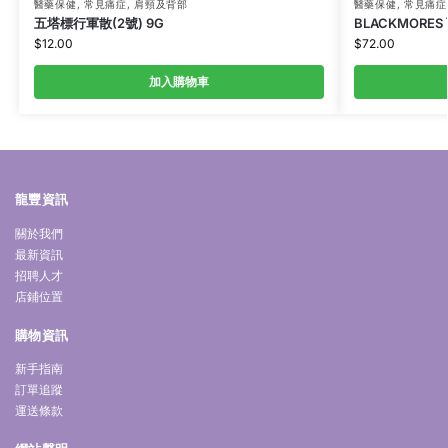
醫藥保健
,
常見痛症
,
肩頸及背部
醫藥保健
,
常見痛症
五塔標行軍散(2號) 9G
BLACKMORES
$
12.00
$
72.00
加入購物車
龍豐資訊
關於我們
最新資訊
招聘人才
店鋪位置
購物資訊
新手指南
訂單追蹤
運送條款