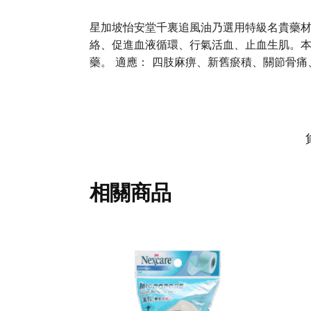
星加坡怡安堂千裏追風油乃選用特級名貴藥
絡、促進血液循環、行氣活血、止血生肌。
藥。 適應： 四肢麻痹、新舊瘀積、關節骨
相關商品