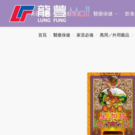
Search
美容護膚
美妝香水
醫藥保健
飲食
首頁
醫藥保健
家居必備
萬用／外用藥品
/
/
/
/