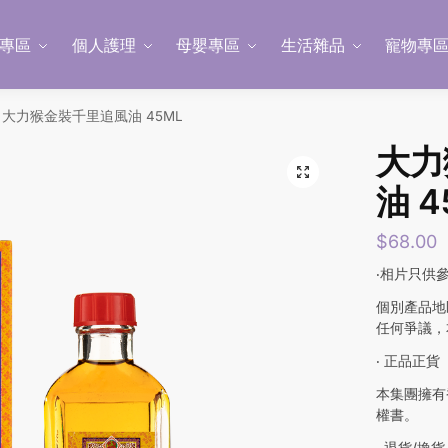
專區
個人護理
母嬰專區
生活雜品
寵物專
大力猴金裝千里追風油 45ML
大力
油 4
$
68.00
‧相片只供
個別產品地
任何爭議，
‧ 正品正貨
本集團擁有
權書。
‧ 退貨/換貨