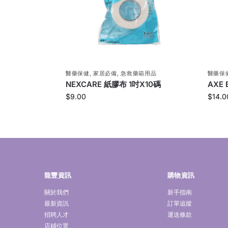
醫藥保健
,
家居必備
,
急救藥箱用品
醫藥保
NEXCARE 紙膠布 1吋X10碼
AXE
$
9.00
$
14.0
龍豐資訊
購物資訊
關於我們
新手指南
最新資訊
訂單追蹤
招聘人才
運送條款
店鋪位置