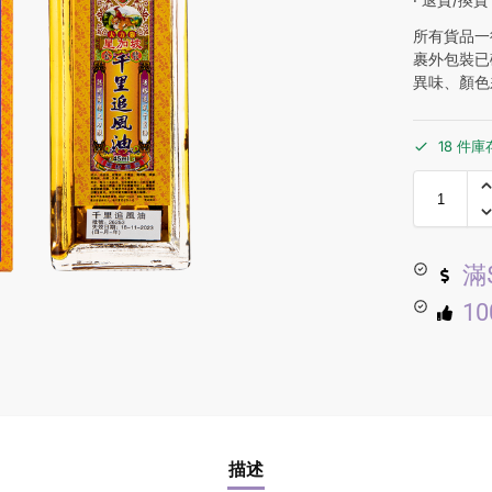
所有貨品一
裹外包裝已
異味、顏色
18 件庫
滿
1
描述