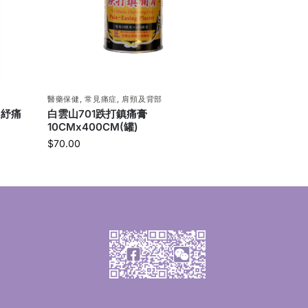
醫藥保健
,
常見痛症
,
肩頸及背部
)紓痛
白雲山701跌打鎮痛膏
10CMx400CM(罐)
$
70.00