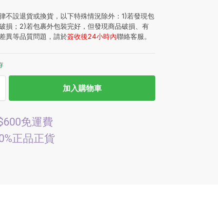
律不設退貨或換貨，以下特殊情況除外：1)若發現包
破損；2)若包裹外包裝完好，但發現商品破損、有
差異等品質問題，請於
簽收後24小時內
聯絡客服。
存
加入購物車
$600免運費
00%正品正貨