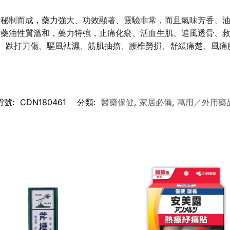
材秘制而成，藥力強大、功效顯著、靈驗非常，而且氣味芳香、
本藥油性質溫和，藥力特強，止痛化瘀、活血生肌、追風透骨、
痛、跌打刀傷、驅風袪濕、筋肌抽搐、腰椎勞損、舒緩痛楚、風
貨號:
CDN180461
分類:
醫藥保健
,
家居必備
,
萬用／外用藥