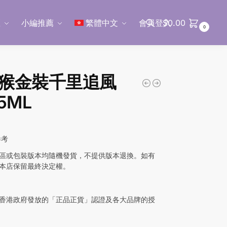
區
小編推薦
繁體中文
會員登入
$
0.00
0
搜尋
猴金裝千里追風
5ML
參考
區或包裝版本均隨機發貨，不提供版本退換。如有
本店保留最終決定權。
香港政府發放的「正品正貨」認證及各大品牌的授