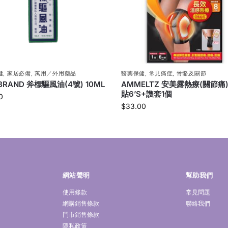
健
,
家居必備
,
萬用／外用藥品
醫藥保健
,
常見痛症
,
骨骼及關節
 BRAND 斧標驅風油(4號) 10ML
AMMELTZ 安美露熱療(關節痛
貼6’S+謢套1個
0
$
33.00
網站聲明
幫助我們
使用條款
常見問題
網購銷售條款
聯絡我們
門市銷售條款
隱私政策