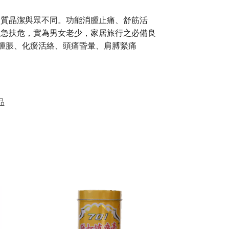
油質晶潔與眾不同。功能消腫止痛、舒筋活
救急扶危，實為男女老少，家居旅行之必備良
痛腫脹、化瘀活絡、頭痛昏暈、肩膊緊痛
品