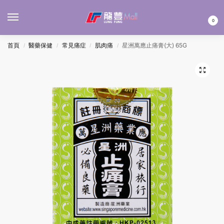
MENU
0
首頁
醫藥保健
常見痛症
肌肉痛
星洲萬應止痛膏(大) 65G
/
/
/
/