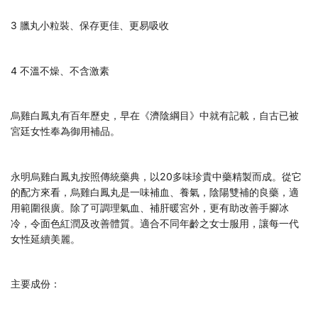
3 臘丸小粒裝、保存更佳、更易吸收
4 不溫不燥、不含激素
烏雞白鳳丸有百年歷史，早在《濟陰綱目》中就有記載，自古已被
宮廷女性奉為御用補品。
永明烏雞白鳳丸按照傳統藥典，以20多味珍貴中藥精製而成。從它
的配方來看，烏雞白鳳丸是一味補血、養氣，陰陽雙補的良藥，適
用範圍很廣。除了可調理氣血、補肝暖宮外，更有助改善手腳冰
冷，令面色紅潤及改善體質。適合不同年齡之女士服用，讓每一代
女性延續美麗。
主要成份：