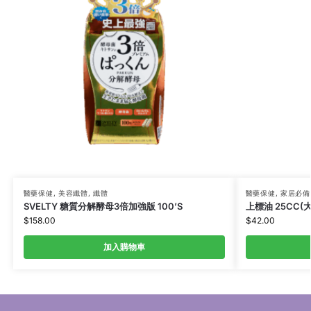
醫藥保健
,
美容纖體
,
纖體
醫藥保健
,
家居必備
SVELTY 糖質分解酵母3倍加強版 100’S
上標油 25CC(大
$
158.00
$
42.00
加入購物車