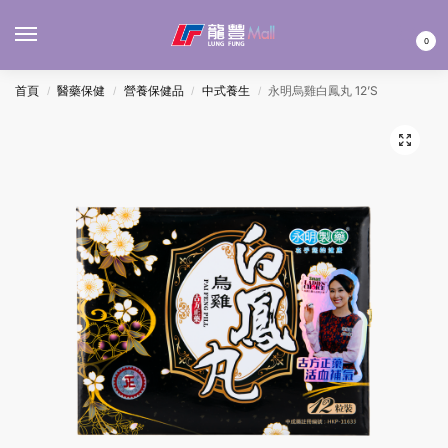
MENU
0
首頁
醫藥保健
營養保健品
中式養生
永明烏雞白鳳丸 12’S
/
/
/
/