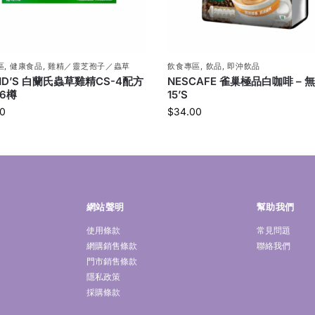
區
,
健康食品
,
雞精／靈芝孢子／蟲草
飲食專區
,
飲品
,
即沖飲品
ND’S 白蘭氏蟲草雞精CS-4配方
NESCAFE 雀巢極品白咖啡 – 
x6樽
15’S
0
$
34.00
網站聲明
幫助我們
使用條款
常見問題
網購銷售條款
聯絡我們
門市銷售條款
隱私政策
採購條款