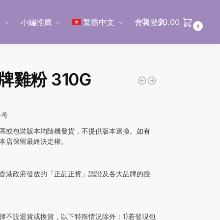
區
小編推薦
繁體中文
會員登入
$
0.00
0
搜尋
牌雞粉 310G
參考
區或包裝版本均隨機發貨，不提供版本退換。如有
本店保留最終決定權。
香港政府發放的「正品正貨」認證及各大品牌的授
律不設退貨或換貨，以下特殊情況除外：1)若發現包