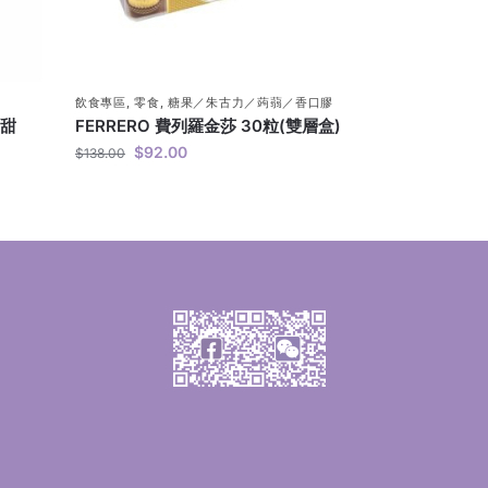
飲食專區
,
零食
,
糖果／朱古力／蒟蒻／香口膠
無甜
FERRERO 費列羅金莎 30粒(雙層盒)
$
92.00
$
138.00