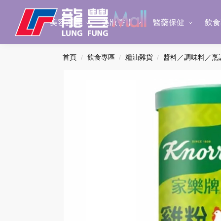
Search
美容護膚
美妝香水
醫藥保健
飲食
首頁
飲食專區
糧油雜貨
醬料／調味料／烹
/
/
/