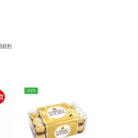
調材料
-33%