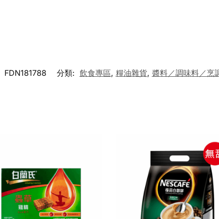
:
FDN181788
分類:
飲食專區
,
糧油雜貨
,
醬料／調味料／烹