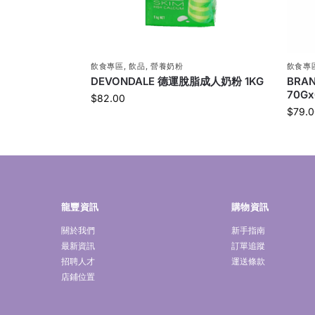
飲食專區
,
飲品
,
營養奶粉
飲食專
DEVONDALE 德運脫脂成人奶粉 1KG
BRA
70G
$
82.00
$
79.0
龍豐資訊
購物資訊
關於我們
新手指南
最新資訊
訂單追蹤
招聘人才
運送條款
店鋪位置