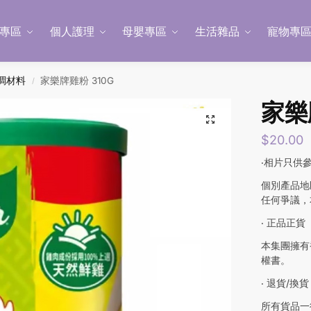
專區
個人護理
母嬰專區
生活雜品
寵物專
調材料
家樂牌雞粉 310G
/
家樂
$
20.00
‧相片只供
個別產品地
任何爭議，
‧ 正品正貨
本集團擁有
權書。
‧ 退貨/換貨
所有貨品一