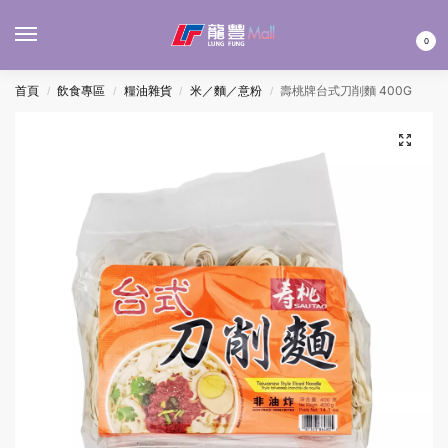
MENU
0
首頁
飲食專區
糧油雜貨
米／麵／意粉
壽桃牌台式刀削麵 400G
/
/
/
/