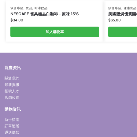
飲食專區
,
飲品
,
即沖飲品
飲食專區
,
健康食品
NESCAFE 雀巢極品白咖啡 – 原味 15’S
美國鹽焗優質開心
$
34.00
$
65.00
加入購物車
龍豐資訊
關於我們
最新資訊
招聘人才
店鋪位置
購物資訊
新手指南
訂單追蹤
運送條款