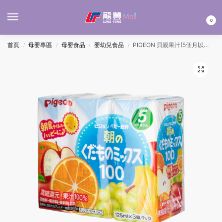
MENU
0
首頁
母嬰專區
母嬰食品
嬰幼兒食品
PIGEON 貝親果汁(5個月以上) – 雜果 125MLx3’S
/
/
/
/