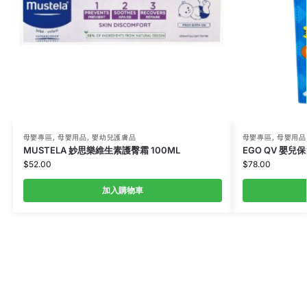
母嬰專區
,
母嬰用品
,
嬰幼兒護膚品
母嬰專區
,
母嬰用品
MUSTELA 妙思樂維生素護臀霜 100ML
EGO QV 嬰兒
$
52.00
$
78.00
加入購物車