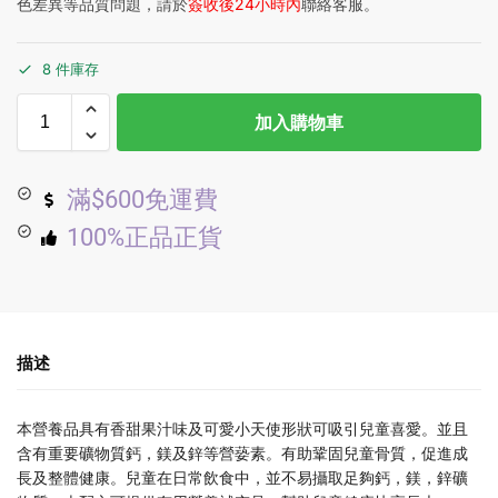
色差異等品質問題，請於
簽收後24小時內
聯絡客服。
8 件庫存
加入購物車
滿$600免運費
100%正品正貨
描述
本營養品具有香甜果汁味及可愛小天使形狀可吸引兒童喜愛。並且
含有重要礦物質鈣，鎂及鋅等營蒆素。有助鞏固兒童骨質，促進成
長及整體健康。兒童在日常飲食中，並不易攝取足夠鈣，鎂，鋅礦