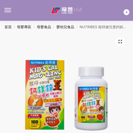
MENU
0
首頁
母嬰專區
母嬰食品
嬰幼兒食品
NUTRIBES 能得健兒童鈣鎂鋅咀嚼片 100’S
/
/
/
/