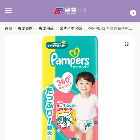
MENU
0
首頁
母嬰專區
母嬰用品
尿片／學習褲
PAMPERS 幫寶適超薄乾爽拉拉褲 – 加大碼 46’S
/
/
/
/