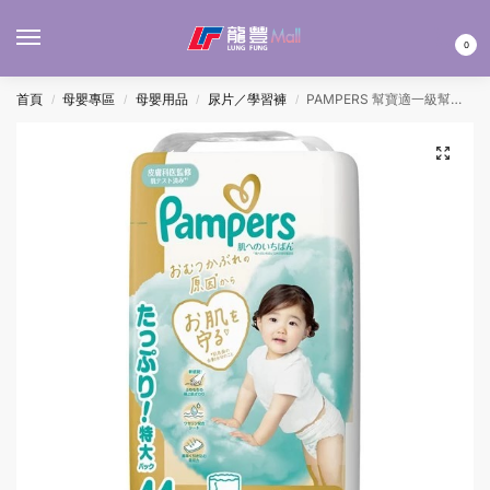
MENU
0
首頁
母嬰專區
母嬰用品
尿片／學習褲
PAMPERS 幫寶適一級幫拉拉褲 – 大碼 44’S
/
/
/
/