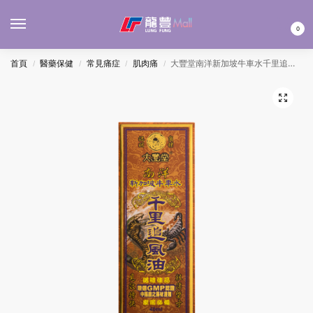
MENU
0
首頁
醫藥保健
常見痛症
肌肉痛
大豐堂南洋新加坡牛車水千里追風油 40ML
/
/
/
/