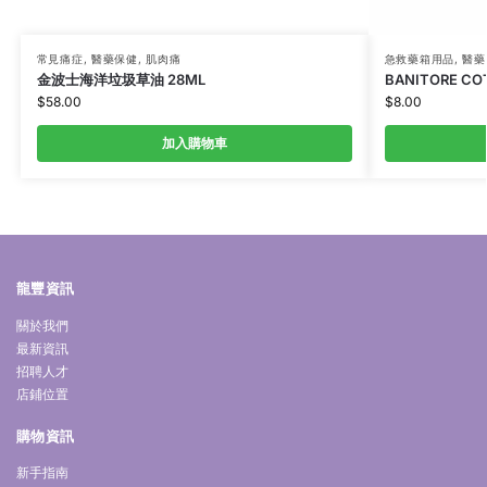
常見痛症
,
醫藥保健
,
肌肉痛
急救藥箱用品
,
醫藥
金波士海洋垃圾草油 28ML
BANITORE COT
$
58.00
$
8.00
加入購物車
龍豐資訊
關於我們
最新資訊
招聘人才
店鋪位置
購物資訊
新手指南