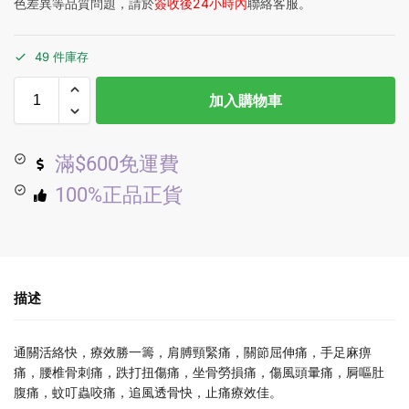
色差異等品質問題，請於
簽收後24小時內
聯絡客服。
49 件庫存
加入購物車
滿$600免運費
100%正品正貨
描述
通關活絡快，療效勝一籌，肩膊頸緊痛，關節屈伸痛，手足麻痹
痛，腰椎骨刺痛，跌打扭傷痛，坐骨勞損痛，傷風頭暈痛，屙嘔肚
腹痛，蚊叮蟲咬痛，追風透骨快，止痛療效佳。