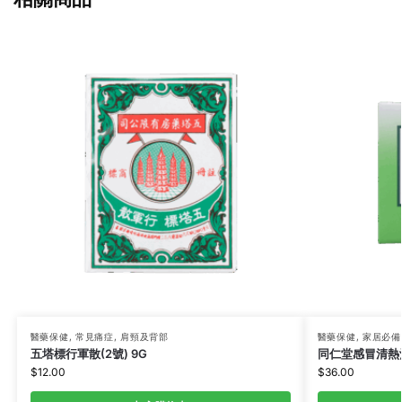
醫藥保健
,
常見痛症
,
肩頸及背部
醫藥保健
,
家居必備
五塔標行軍散(2號) 9G
同仁堂感冒清熱沖劑
$
12.00
$
36.00