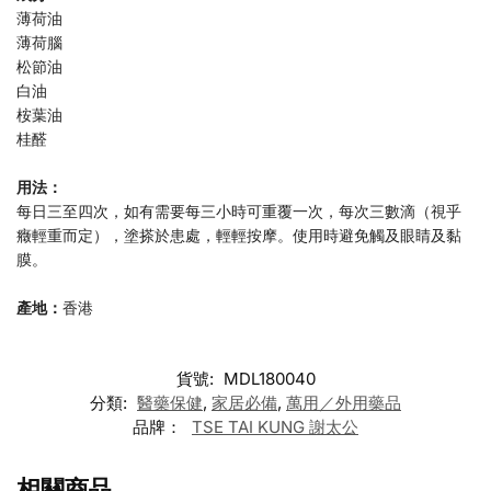
薄荷油
薄荷腦
松節油
白油
桉葉油
桂醛
用法：
每日三至四次，如有需要每三小時可重覆一次，每次三數滴（視乎
癥輕重而定），塗搽於患處，輕輕按摩。使用時避免觸及眼睛及黏
膜。
產地：
香港
貨號:
MDL180040
分類:
醫藥保健
,
家居必備
,
萬用／外用藥品
品牌：
TSE TAI KUNG 謝太公
相關商品