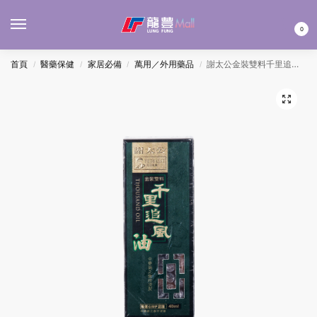
MENU
0
首頁
醫藥保健
家居必備
萬用／外用藥品
謝太公金裝雙料千里追風油 40ML(磨砂)
/
/
/
/