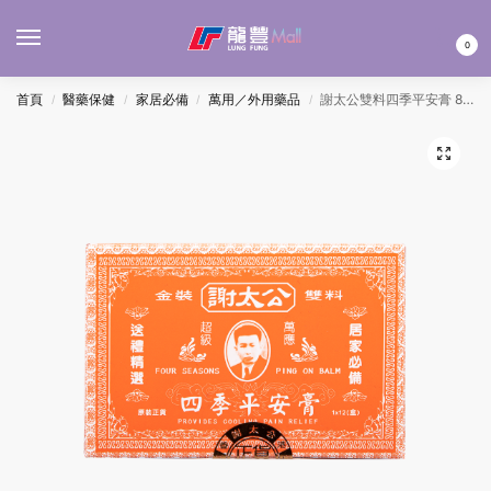
MENU
0
首頁
醫藥保健
家居必備
萬用／外用藥品
謝太公雙料四季平安膏 8G 12PCS
/
/
/
/