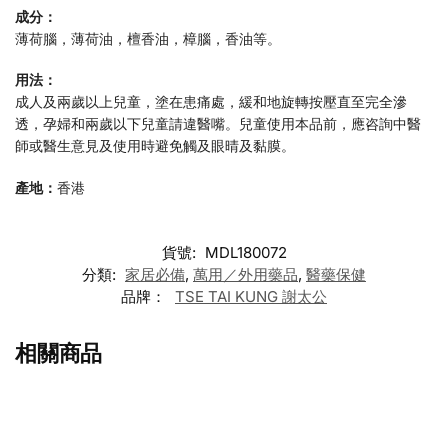
成分：
薄荷腦，薄荷油，檀香油，樟腦，香油等。
用法：
成人及兩歲以上兒童，塗在患痛處，緩和地旋轉按壓直至完全滲
透，孕婦和兩歲以下兒童請違醫嘴。兒童使用本品前，應咨詢中醫
師或醫生意見及使用時避免觸及眼晴及黏膜。
產地：
香港
貨號:
MDL180072
分類:
家居必備
,
萬用／外用藥品
,
醫藥保健
品牌：
TSE TAI KUNG 謝太公
相關商品