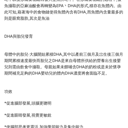
魚攝取的亞麻油酸會再轉變為EPA丶DHA的形式,積存在魚體内。由
此可知,藉著海中的食物鏈使得魚體內含有DHA,而魚體内含量最多的
則是眼窩脂肪,其次是魚油
DHA與胎兒發育
母體中的胎兒·大腦開始累積DHA,其中以產前三個月及岀生後三個月
期間累積速度最快而胎兒之DHA是來自母體所供給的營養出生後嬰
兒則需由飲食中攝取。母親如果未餵哺含DHA的奶粉或是未於懷孕
期間補充足夠的DHA嬰幼兒的體內DHA濃度將會面臨不足。
功效
*促進腦部發展,頭腦更聰明
*促進眼睛發展,視覺更敏銳
*使腦部思考更靈活,加強學習能力及集中能力