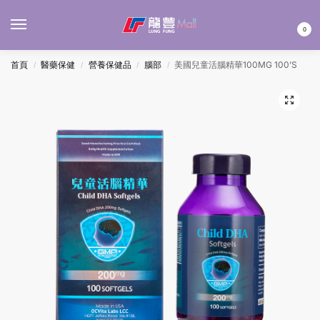
MENU
0
首頁
醫藥保健
營養保健品
腦部
美國兒童活腦精華100MG 100’S
/
/
/
/