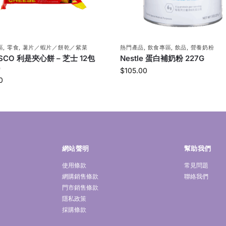
區
,
零食
,
薯片／蝦片／餅乾／紫菜
熱門產品
,
飲食專區
,
飲品
,
營養奶粉
ISCO 利是夾心餅 – 芝士 12包
Nestle 蛋白補奶粉 227G
)
$
105.00
0
網站聲明
幫助我們
使用條款
常見問題
網購銷售條款
聯絡我們
門市銷售條款
隱私政策
採購條款