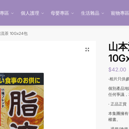
專區
個人護理
母嬰專區
生活雜品
寵物專
茶 10Gx24包
山本
10G
$
42.00
‧相片只供
個別產品地
任何爭議，
‧ 正品正貨
本集團擁有
權書。
‧ 退貨/換貨