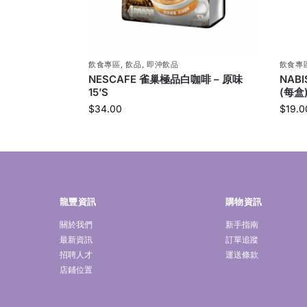
飲食專區
,
飲品
,
即沖飲品
飲食專
NESCAFE 雀巢極品白咖啡 – 原味
NAB
15’S
(每盒
$
34.00
$
19.0
龍豐資訊
購物資訊
關於我們
新手指南
最新資訊
訂單追蹤
招聘人才
運送條款
店鋪位置