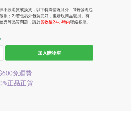
律不設退貨或換貨，以下特殊情況除外：1)若發現包
破損；2)若包裹外包裝完好，但發現商品破損、有
差異等品質問題，請於
簽收後24小時內
聯絡客服。
存
加入購物車
$600免運費
00%正品正貨