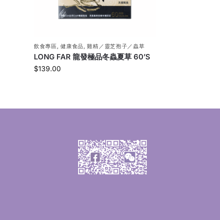
飲食專區
,
健康食品
,
雞精／靈芝孢子／蟲草
LONG FAR 龍發極品冬蟲夏草 60’S
$
139.00