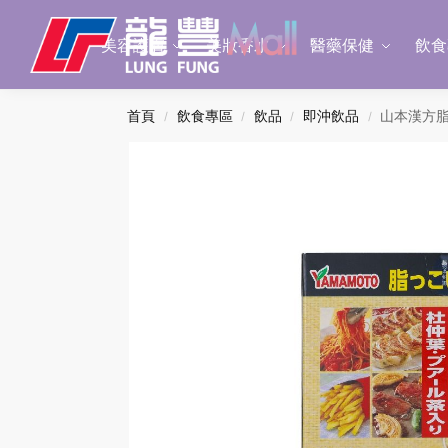
Search
美容護膚
美妝香水
醫藥保健
飲食
首頁
飲食專區
飲品
即沖飲品
山本漢方脂流
/
/
/
/