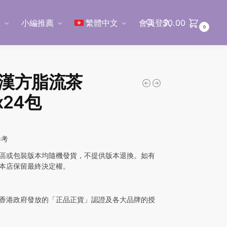
區
小編推薦
繁體中文
會員登入
$
0.00
0
搜尋
漢方脂流茶
x24包
參考
區或包裝版本均隨機發貨，不提供版本退換。如有
本店保留最終決定權。
香港政府發放的「正品正貨」認證及各大品牌的授