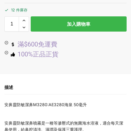
12 件庫存
加入購物車
滿$600免運費
100%正品正貨
描述
安鼻靈防敏潔鼻M3280:AE3280海泉 50毫升
安鼻靈防敏潔鼻噴霧是一種等滲壓式的無菌海水溶液，適合每天潔
鼻使用，給鼻腔清洗、濕潤及保護三重護理。