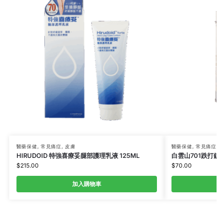
醫藥保健
,
常見痛症
,
皮膚
醫藥保健
,
常見痛症
HIRUDOID 特強喜療妥腿部護理乳液 125ML
白雲山701跌打鎮
$
215.00
$
70.00
加入購物車