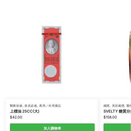
醫藥保健
,
家居必備
,
萬用／外用藥品
纖體
,
美容纖體
,
醫
上標油 25CC(大)
SVELTY 糖質
$
42.00
$
158.00
加入購物車