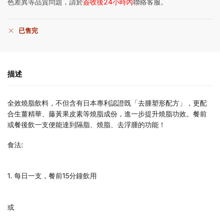
色差異等品質問題，請於
簽收後24小時內
聯絡客服。
已售完
描述
全效燒脂飲料，不但含有日本專利認證既「去腫塑形配方」，更配
合生薑精華、藤黃果皮素等燒脂成份，進一步提升燒脂功效。餐前
或餐後飲一支便能達到隔脂、燒脂、去浮腫的功能！
食法:
1. 每日一支，餐前15分鐘飲用
或