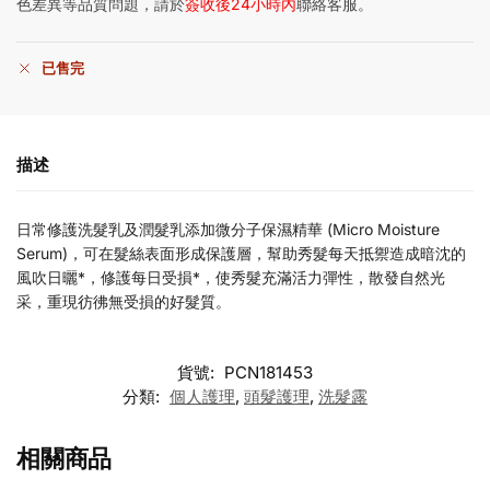
色差異等品質問題，請於
簽收後24小時內
聯絡客服。
已售完
描述
日常修護洗髮乳及潤髮乳添加微分子保濕精華 (Micro Moisture
Serum)，可在髮絲表面形成保護層，幫助秀髮每天抵禦造成暗沈的
風吹日曬*，修護每日受損*，使秀髮充滿活力彈性，散發自然光
采，重現彷彿無受損的好髮質。
貨號:
PCN181453
分類:
個人護理
,
頭髮護理
,
洗髮露
相關商品