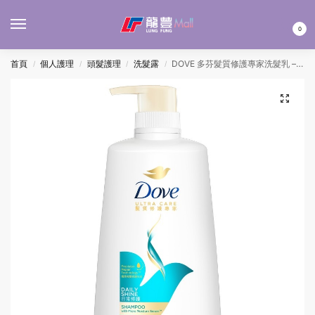
MENU
0
首頁
個人護理
頭髮護理
洗髮露
DOVE 多芬髮質修護專家洗髮乳 – 日常修護 680ML
/
/
/
/