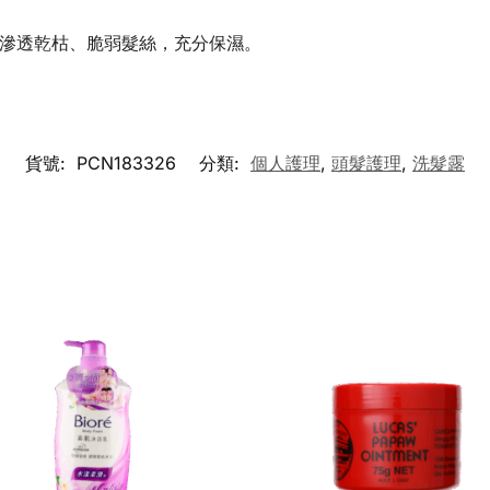
面滲透乾枯、脆弱髮絲，充分保濕。
貨號:
PCN183326
分類:
個人護理
,
頭髮護理
,
洗髮露