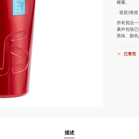
權書。
‧ 退貨/換貨
所有貨品一
裹外包裝已
異味、顏色
已售完
描述