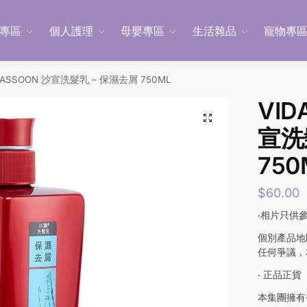
專區
個人護理
母嬰專區
生活雜品
寵物專
 SASSOON 沙宣洗髮乳 – 保濕去屑 750ML
VID
宣洗
750
$
60.00
‧相片只供
個別產品地
任何爭議，
‧ 正品正貨
本集團擁有