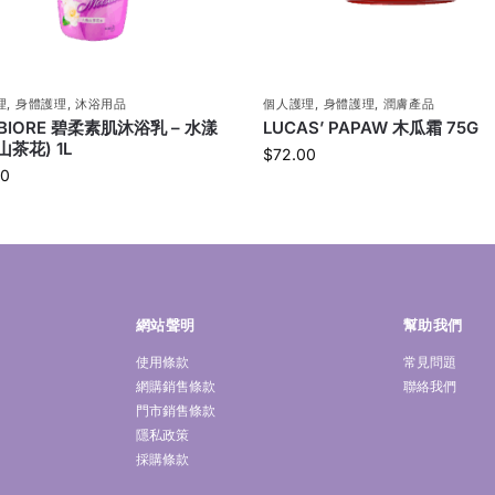
理
,
身體護理
,
沐浴用品
個人護理
,
身體護理
,
潤膚產品
 BIORE 碧柔素肌沐浴乳 – 水漾
LUCAS’ PAPAW 木瓜霜 75G
山茶花) 1L
$
72.00
00
網站聲明
幫助我們
使用條款
常見問題
網購銷售條款
聯絡我們
門市銷售條款
隱私政策
採購條款