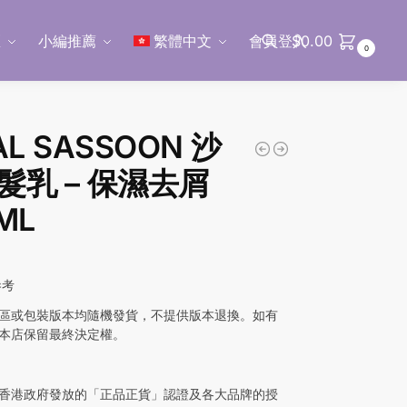
區
小編推薦
繁體中文
會員登入
$
0.00
0
搜尋
AL SASSOON 沙
髮乳 – 保濕去屑
ML
參考
區或包裝版本均隨機發貨，不提供版本退換。如有
本店保留最終決定權。
香港政府發放的「正品正貨」認證及各大品牌的授