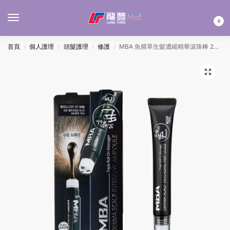
MENU
0
首頁
個人護理
頭髮護理
修護
MBA 魚腥草生髮濃縮精華滾珠棒 20ML
/
/
/
/