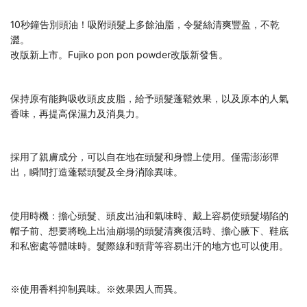
10秒鐘告別頭油！吸附頭髮上多餘油脂，令髮絲清爽豐盈，不乾
澀。
改版新上市。Fujiko pon pon powder改版新發售。
保持原有能夠吸收頭皮皮脂，給予頭髮蓬鬆效果，以及原本的人氣
香味，再提高保濕力及消臭力。
採用了親膚成分，可以自在地在頭髮和身體上使用。僅需澎澎彈
出，瞬間打造蓬鬆頭髮及全身消除異味。
使用時機：擔心頭髮、頭皮出油和氣味時、戴上容易使頭髮塌陷的
帽子前、想要將晚上出油崩塌的頭髮清爽復活時、擔心腋下、鞋底
和私密處等體味時。髮際線和頸背等容易出汗的地方也可以使用。
※使用香料抑制異味。※效果因人而異。