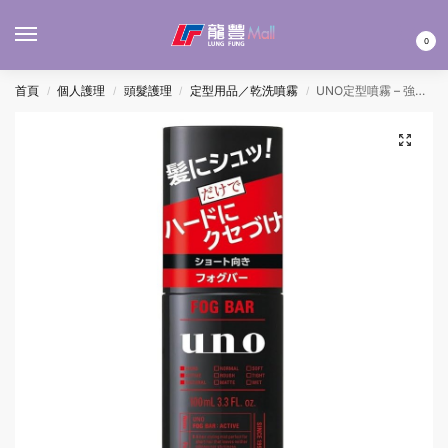
MENU
0
首頁
個人護理
頭髮護理
定型用品／乾洗噴霧
UNO定型噴霧 – 強力立體 100ML
/
/
/
/