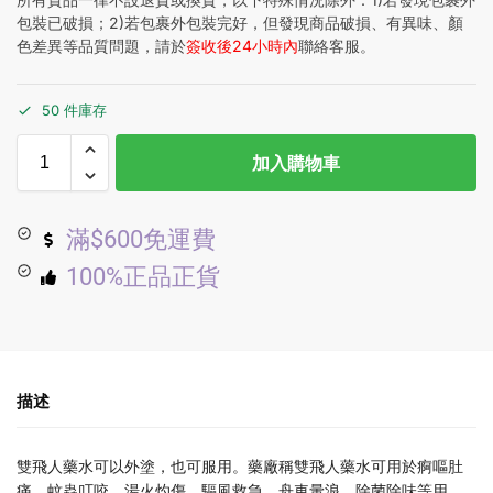
包裝已破損；2)若包裹外包裝完好，但發現商品破損、有異味、顏
色差異等品質問題，請於
簽收後24小時內
聯絡客服。
50 件庫存
加入購物車
滿$600免運費
100%正品正貨
描述
雙飛人藥水可以外塗，也可服用。藥廠稱雙飛人藥水可用於痾嘔肚
痛、蚊蟲叮咬、湯火灼傷、驅風救急、舟車暈浪、除菌除味等用