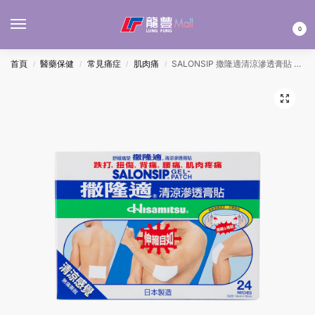
MENU
0
首頁
醫藥保健
常見痛症
肌肉痛
SALONSIP 撒隆適清涼滲透膏貼 24’S
/
/
/
/