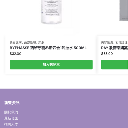
美容護膚
,
面部護理
,
卸妝
美容護膚
,
面部護理
BYPHASSE 西班牙蓓昂斯四合1卸妝水 500ML
RAY 妝蕾泰國蠶絲
$
32.00
$
38.00
加入購物車
龍豐資訊
關於我們
最新資訊
招聘人才