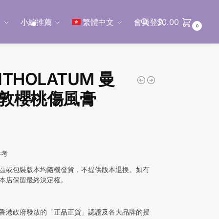
區
小編推薦
繁體中文
會員登入
$
0.00
0
搜尋
THOLATUM 曼
敦櫻桃傷風膏
參考
區或包裝版本均隨機發貨，不提供版本退換。如有
本店保留最終決定權。
香港政府發放的「正品正貨」認證及各大品牌的授