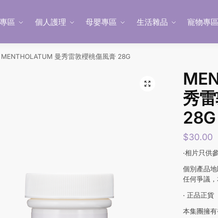
專區
個人護理
母嬰專區
生活雜品
寵物專
MENTHOLATUM 曼秀雷敦櫻桃傷風膏 28G
MEN
秀雷
28G
$
30.00
‧相片只供
個別產品地
任何爭議，
‧ 正品正貨
本集團擁有