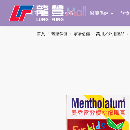
Search
美容護膚
美妝香水
醫藥保健
飲食
首頁
醫藥保健
家居必備
萬用／外用藥品
/
/
/
/