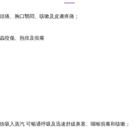
、頭痛、胸口翳悶、咳嗽及皮膚疼痛；
昆蟲咬傷、熱痱及痕癢
徐徐吸入蒸汽 可暢通呼吸及迅速舒緩鼻塞、咽喉痕癢和咳嗽；