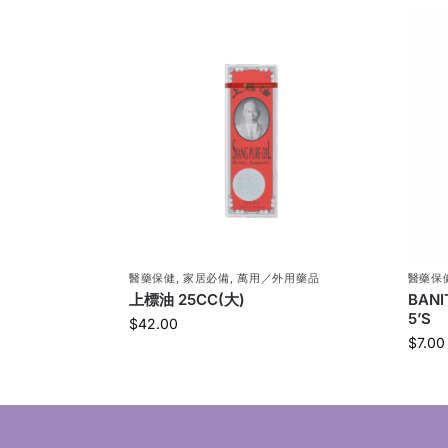
醫藥保健
,
家居必備
,
萬用／外用藥品
醫藥保
上標油 25CC(大)
BAN
5’S
$
42.00
$
7.00