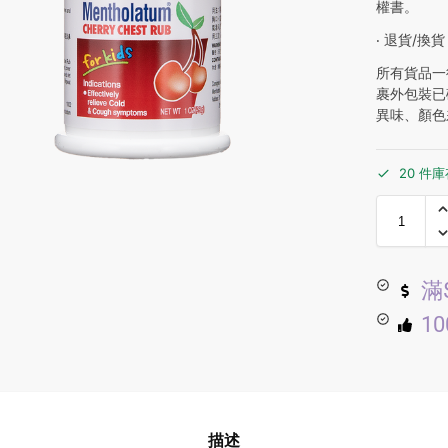
權書。
‧ 退貨/換貨
所有貨品一
裹外包裝已
異味、顏色
20 件
滿
1
描述