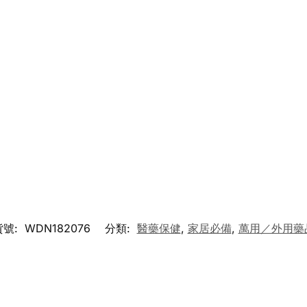
貨號:
WDN182076
分類:
醫藥保健
,
家居必備
,
萬用／外用藥