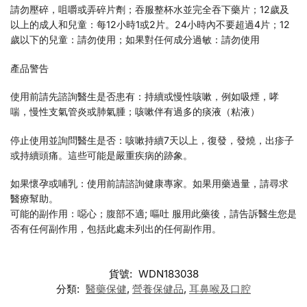
請勿壓碎，咀嚼或弄碎片劑；吞服整杯水並完全吞下藥片；12歲及
以上的成人和兒童：每12小時1或2片。24小時內不要超過4片；12
歲以下的兒童：請勿使用；如果對任何成分過敏：請勿使用
產品警告
使用前請先諮詢醫生是否患有：持續或慢性咳嗽，例如吸煙，哮
喘，慢性支氣管炎或肺氣腫；咳嗽伴有過多的痰液（粘液）
停止使用並詢問醫生是否：咳嗽持續7天以上，復發，發燒，出疹子
或持續頭痛。這些可能是嚴重疾病的跡象。
如果懷孕或哺乳：使用前請諮詢健康專家。如果用藥過量，請尋求
醫療幫助。
可能的副作用：噁心；腹部不適; 嘔吐 服用此藥後，請告訴醫生您是
否有任何副作用，包括此處未列出的任何副作用。
貨號:
WDN183038
分類:
醫藥保健
,
營養保健品
,
耳鼻喉及口腔