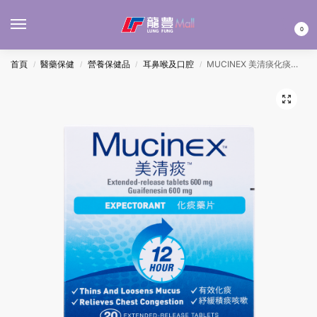
MENU
0
首頁
醫藥保健
營養保健品
耳鼻喉及口腔
MUCINEX 美清痰化痰藥片 20’S
/
/
/
/